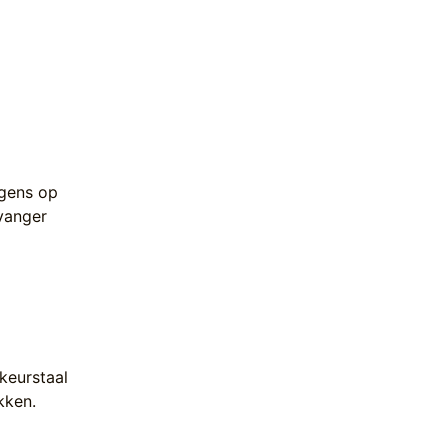
lgens op
vanger
keurstaal
kken.