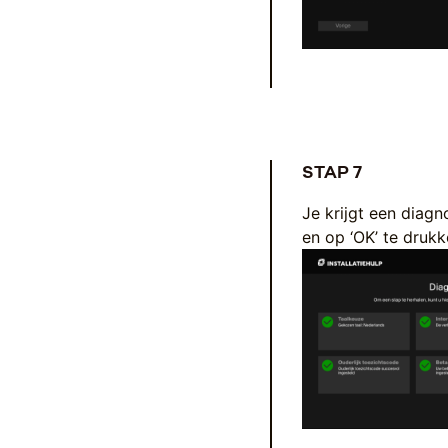
STAP 7
Je krijgt een diagn
en op ‘OK’ te druk