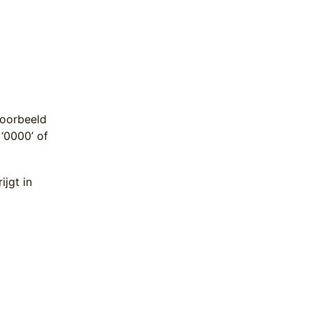
voorbeeld
‘0000’ of
ijgt in