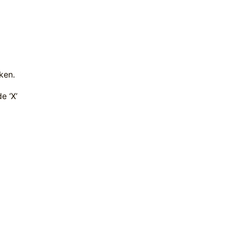
ken.
e ‘X’