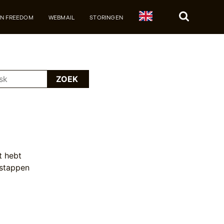
JN FREEDOM
WEBMAIL
STORINGEN
Zoek
ZOEK
t hebt
 stappen