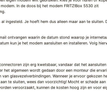
 een eigen modem wilt gebruiken. Kies je voor huren of kop
n modem. In de doos bij het modem FRITZ!Box 5530 zit
ng.
al ingesteld. Je hoeft hem dus alleen maar aan te sluiten.
mail ontvangen waarin de datum stond waarop je internetaa
atum kun je het modem aansluiten en installeren. Volg hier
connectoren zijn erg kwetsbaar, vandaar dat het aansluiten
er het algemeen wordt gedaan door een monteur die ervar
en van glasvezelverbindingen. Wanneer je ervoor gekozen he
 aan te sluiten, wees dan voorzichtig! Mocht er schade aan
worden veroorzaakt, kunnen de kosten hoog zijn en voor ei