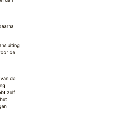
en dan
 Daarna
nsluiting
voor de
 van de
ing
bt zelf
 het
gen