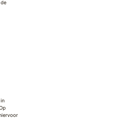
 de
 in
 Op
hiervoor