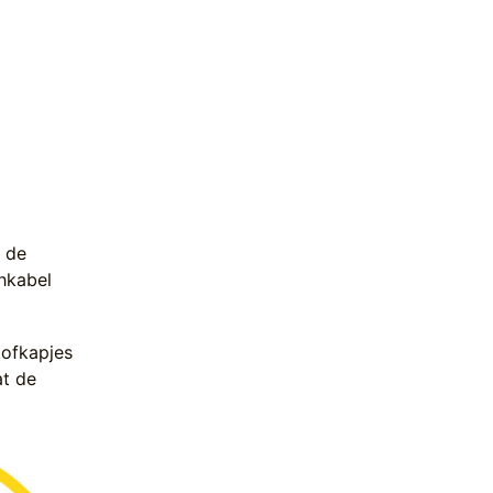
n de
chkabel
tofkapjes
at de