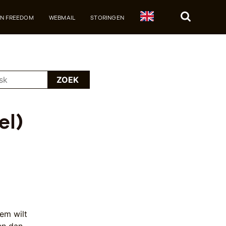
JN FREEDOM
WEBMAIL
STORINGEN
Zoek
ZOEK
el)
dem wilt