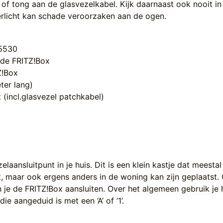
 of tong aan de glasvezelkabel. Kijk daarnaast ook nooit in
serlicht kan schade veroorzaken aan de ogen.
 5530
 de FRITZ!Box
Z!Box
ter lang)
t (incl.glasvezel patchkabel)
laansluitpunt in je huis. Dit is een klein kastje dat meestal
, maar ook ergens anders in de woning kan zijn geplaatst.
n je de FRITZ!Box aansluiten. Over het algemeen gebruik je 
ie aangeduid is met een ‘A’ of ‘1’.