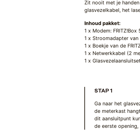
Zit nooit met je handen
glasvezelkabel, het la
Inhoud pakket:
1 x Modem: FRITZ!Box
1 x Stroomadapter van
1 x Boekje van de FRIT
1 x Netwerkkabel (2 me
1 x Glasvezelaansluitse
STAP 1
Ga naar het glasveze
de meterkast hangt
dit aansluitpunt ku
de eerste opening, d