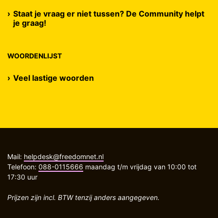
Staat je vraag er niet tussen? De Community helpt
je graag!
WOORDENLIJST
Veel lastige woorden
Mail:
helpdesk@freedomnet.nl
Telefoon:
088-0115666
maandag t/m vrijdag van 10:00 tot
17:30 uur
Prijzen zijn incl. BTW tenzij anders aangegeven.